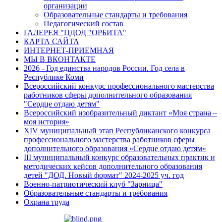
организации
Образовательные стандарты и требования
Педагогический состав
ГАЛЕРЕЯ "ЦДОД "ОРБИТА"
КАРТА САЙТА
ИНТЕРНЕТ-ПРИЕМНАЯ
МЫ В ВКОНТАКТЕ
2026 - Год единства народов России. Год села в
Республике Коми
Всероссийский конкурс профессионального мастерства
работников сферы дополнительного образования
"Сердце отдаю детям"
Всероссийский изобразительный диктант «Моя страна –
моя история»
XIV муниципальный этап Республиканского конкурса
профессионального мастерства работников сферы
дополнительного образования «Сердце отдаю детям»
III муниципальный конкурс образовательных практик и
методических кейсов дополнительного образования
детей "ДОД. Новый формат" 2024-2025 уч. год
Военно-патриотический клуб "Зарница"
Образовательные стандарты и требования
Охрана труда