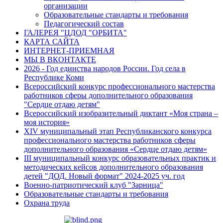
организации
Образовательные стандарты и требования
Педагогический состав
ГАЛЕРЕЯ "ЦДОД "ОРБИТА"
КАРТА САЙТА
ИНТЕРНЕТ-ПРИЕМНАЯ
МЫ В ВКОНТАКТЕ
2026 - Год единства народов России. Год села в
Республике Коми
Всероссийский конкурс профессионального мастерства
работников сферы дополнительного образования
"Сердце отдаю детям"
Всероссийский изобразительный диктант «Моя страна –
моя история»
XIV муниципальный этап Республиканского конкурса
профессионального мастерства работников сферы
дополнительного образования «Сердце отдаю детям»
III муниципальный конкурс образовательных практик и
методических кейсов дополнительного образования
детей "ДОД. Новый формат" 2024-2025 уч. год
Военно-патриотический клуб "Зарница"
Образовательные стандарты и требования
Охрана труда