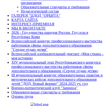
организации
Образовательные стандарты и требования
Педагогический состав
ГАЛЕРЕЯ "ЦДОД "ОРБИТА"
КАРТА САЙТА
ИНТЕРНЕТ-ПРИЕМНАЯ
МЫ В ВКОНТАКТЕ
2026 - Год единства народов России. Год села в
Республике Коми
Всероссийский конкурс профессионального мастерства
работников сферы дополнительного образования
"Сердце отдаю детям"
Всероссийский изобразительный диктант «Моя страна –
моя история»
XIV муниципальный этап Республиканского конкурса
профессионального мастерства работников сферы
дополнительного образования «Сердце отдаю детям»
III муниципальный конкурс образовательных практик и
методических кейсов дополнительного образования
детей "ДОД. Новый формат" 2024-2025 уч. год
Военно-патриотический клуб "Зарница"
Образовательные стандарты и требования
Охрана труда