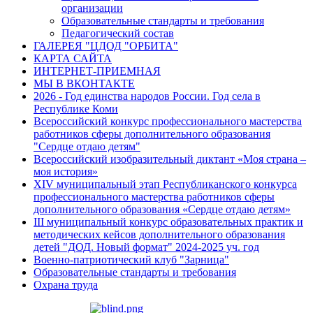
организации
Образовательные стандарты и требования
Педагогический состав
ГАЛЕРЕЯ "ЦДОД "ОРБИТА"
КАРТА САЙТА
ИНТЕРНЕТ-ПРИЕМНАЯ
МЫ В ВКОНТАКТЕ
2026 - Год единства народов России. Год села в
Республике Коми
Всероссийский конкурс профессионального мастерства
работников сферы дополнительного образования
"Сердце отдаю детям"
Всероссийский изобразительный диктант «Моя страна –
моя история»
XIV муниципальный этап Республиканского конкурса
профессионального мастерства работников сферы
дополнительного образования «Сердце отдаю детям»
III муниципальный конкурс образовательных практик и
методических кейсов дополнительного образования
детей "ДОД. Новый формат" 2024-2025 уч. год
Военно-патриотический клуб "Зарница"
Образовательные стандарты и требования
Охрана труда