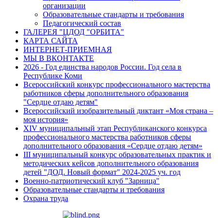
организации
Образовательные стандарты и требования
Педагогический состав
ГАЛЕРЕЯ "ЦДОД "ОРБИТА"
КАРТА САЙТА
ИНТЕРНЕТ-ПРИЕМНАЯ
МЫ В ВКОНТАКТЕ
2026 - Год единства народов России. Год села в
Республике Коми
Всероссийский конкурс профессионального мастерства
работников сферы дополнительного образования
"Сердце отдаю детям"
Всероссийский изобразительный диктант «Моя страна –
моя история»
XIV муниципальный этап Республиканского конкурса
профессионального мастерства работников сферы
дополнительного образования «Сердце отдаю детям»
III муниципальный конкурс образовательных практик и
методических кейсов дополнительного образования
детей "ДОД. Новый формат" 2024-2025 уч. год
Военно-патриотический клуб "Зарница"
Образовательные стандарты и требования
Охрана труда